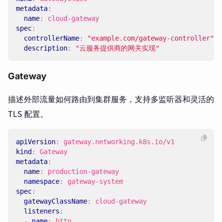
metadata
:
name
:
cloud-gateway
spec
:
controllerName
:
"example.com/gateway-controller"
description
:
"云服务提供商的网关实现"
Gateway
描述外部流量如何路由到集群服务，支持多监听器和灵活的
TLS 配置。
apiVersion
:
gateway.networking.k8s.io/v1
kind
:
Gateway
metadata
:
name
:
production-gateway
namespace
:
gateway-system
spec
:
gatewayClassName
:
cloud-gateway
listeners
:
- 
name
:
http