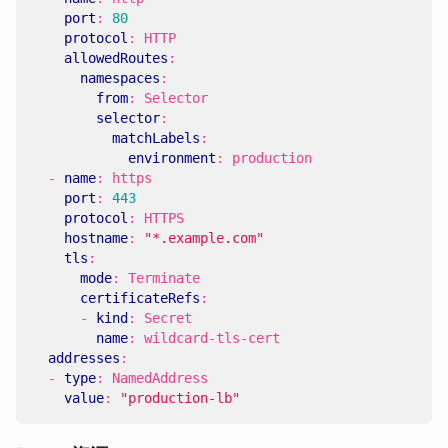
port
:
80
protocol
:
HTTP
allowedRoutes
:
namespaces
:
from
:
Selector
selector
:
matchLabels
:
environment
:
production
- 
name
:
https
port
:
443
protocol
:
HTTPS
hostname
:
"*.example.com"
tls
:
mode
:
Terminate
certificateRefs
:
- 
kind
:
Secret
name
:
wildcard-tls-cert
addresses
:
- 
type
:
NamedAddress
value
:
"production-lb"