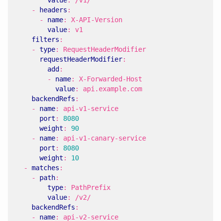
value
:
/v1/
- 
headers
:
- 
name
:
X-API-Version
value
:
v1
filters
:
- 
type
:
RequestHeaderModifier
requestHeaderModifier
:
add
:
- 
name
:
X-Forwarded-Host
value
:
api.example.com
backendRefs
:
- 
name
:
api-v1-service
port
:
8080
weight
:
90
- 
name
:
api-v1-canary-service
port
:
8080
weight
:
10
- 
matches
:
- 
path
:
type
:
PathPrefix
value
:
/v2/
backendRefs
:
- 
name
:
api-v2-service