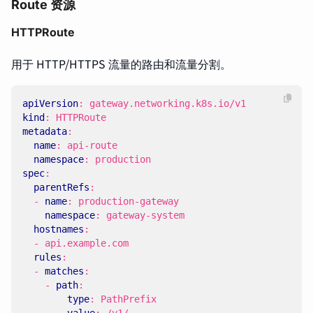
Route 资源
HTTPRoute
用于 HTTP/HTTPS 流量的路由和流量分割。
apiVersion
:
gateway.networking.k8s.io/v1
kind
:
HTTPRoute
metadata
:
name
:
api-route
namespace
:
production
spec
:
parentRefs
:
- 
name
:
production-gateway
namespace
:
gateway-system
hostnames
:
- 
api.example.com
rules
:
- 
matches
:
- 
path
:
type
:
PathPrefix