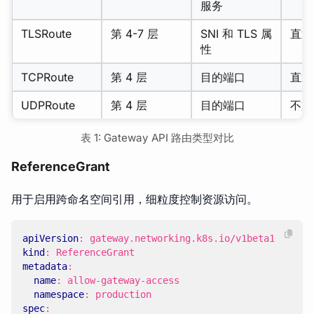
服务
TLSRoute
第 4-7 层
SNI 和 TLS 属
直通
性
TCPRoute
第 4 层
目的端口
直通
UDPRoute
第 4 层
目的端口
不支
表 1: Gateway API 路由类型对比
ReferenceGrant
用于启用跨命名空间引用，细粒度控制资源访问。
apiVersion
:
gateway.networking.k8s.io/v1beta1
kind
:
ReferenceGrant
metadata
:
name
:
allow-gateway-access
namespace
:
production
spec
: