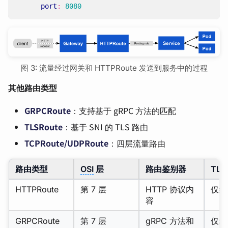
port
:
8080
图 3: 流量经过网关和 HTTPRoute 发送到服务中的过程
其他路由类型
GRPCRoute
：支持基于 gRPC 方法的匹配
TLSRoute
：基于 SNI 的 TLS 路由
TCPRoute/UDPRoute
：四层流量路由
路由类型
OSI
层
路由鉴别器
TLS
HTTPRoute
第 7 层
HTTP 协议内
仅终
容
GRPCRoute
第 7 层
gRPC 方法和
仅终