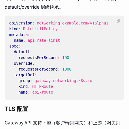
default/override 层级继承。
apiVersion
:
networking.example.com/v1alpha1
kind
:
RateLimitPolicy
metadata
:
name
:
api-rate-limit
spec
:
default
:
requestsPerSecond
:
100
override
:
requestsPerSecond
:
1000
targetRef
:
group
:
gateway.networking.k8s.io
kind
:
HTTPRoute
name
:
api-route
TLS 配置
Gateway API 支持下游（客户端到网关）和上游（网关到