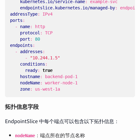
kubernetes.io/service-name
:
example-svc
endpointslice.kubernetes.io/managed-by
:
endpoint
addressType
:
IPv4
ports
:
- 
name
:
http
protocol
:
TCP
port
:
80
endpoints
:
- 
addresses
:
- 
"10.244.1.5"
conditions
:
ready
:
true
hostname
:
backend-pod-1
nodeName
:
worker-node-1
zone
:
us-west-1a
拓扑信息字段
EndpointSlice 中每个端点可以包含以下拓扑信息：
：端点所在的节点名称
nodeName