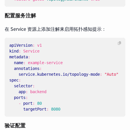
配置服务注解
在 Service 资源上添加注解来启用拓扑感知提示：
apiVersion
:
v1
kind
:
Service
metadata
:
name
:
example-service
annotations
:
service.kubernetes.io/topology-mode
:
"Auto"
spec
:
selector
:
app
:
backend
ports
:
- 
port
:
80
targetPort
:
8080
验证配置