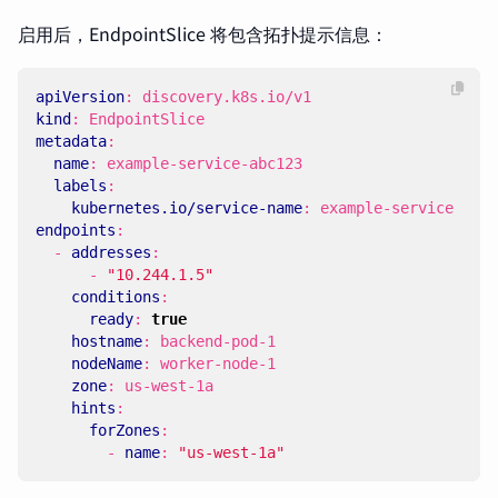
启用后，EndpointSlice 将包含拓扑提示信息：
apiVersion
:
discovery.k8s.io/v1
kind
:
EndpointSlice
metadata
:
name
:
example-service-abc123
labels
:
kubernetes.io/service-name
:
example-service
endpoints
:
- 
addresses
:
- 
"10.244.1.5"
conditions
:
ready
:
true
hostname
:
backend-pod-1
nodeName
:
worker-node-1
zone
:
us-west-1a
hints
:
forZones
:
- 
name
:
"us-west-1a"