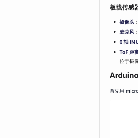
板载传感
摄像头
：
麦克风
6 轴 IM
ToF 
位于摄
Ardui
首先用 mic