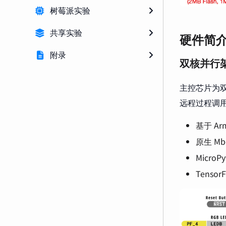
树莓派实验
共享实验
硬件简
附录
双核并行
主控芯片为
远程过程调
基于 Arm
原生 Mb
MicroPy
TensorF