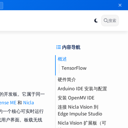
》
搜索
内容导航
概述
TensorFlow
硬件简介
Arduino IDE 安装与配置
双核并行架构
的开发板。它属于同一
安装 OpenMV IDE
存储与内存
测试麦克风
Sense ME
和
Nicla
连接 Nicla Vision 到
板载传感器
测试 IMU
升级 Bootloader
嵌入（Embedding）
aV 的一个核心可实时运行
Edge Impulse Studio
测试 ToF 距离传感器
安装固件
或用户界面。板载无线
Nicla Vision 扩展板（可
CLI（命令行界面）
测试摄像头
测试摄像头