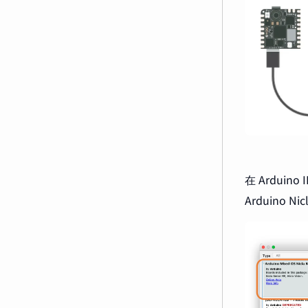
在 Arduin
Arduino Ni