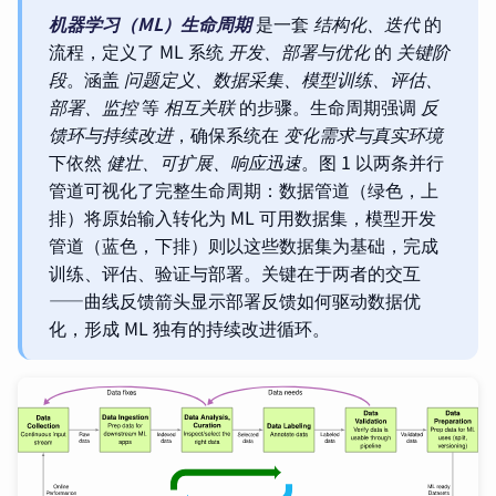
机器学习（ML）生命周期
是一套
结构化、迭代
的
流程，定义了 ML 系统
开发、部署与优化
的
关键阶
段
。涵盖
问题定义、数据采集、模型训练、评估、
部署、监控
等
相互关联
的步骤。生命周期强调
反
馈环与持续改进
，确保系统在
变化需求与真实环境
下依然
健壮、可扩展、响应迅速
。图 1 以两条并行
管道可视化了完整生命周期：数据管道（绿色，上
排）将原始输入转化为 ML 可用数据集，模型开发
管道（蓝色，下排）则以这些数据集为基础，完成
训练、评估、验证与部署。关键在于两者的交互
——曲线反馈箭头显示部署反馈如何驱动数据优
化，形成 ML 独有的持续改进循环。