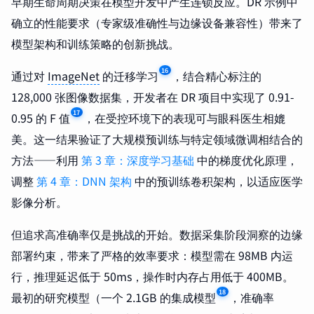
早期生命周期决策在模型开发中产生连锁反应。DR 示例中
确立的性能要求（专家级准确性与边缘设备兼容性）带来了
模型架构和训练策略的创新挑战。
16
通过对
ImageNet
的迁移学习
，结合精心标注的
128,000 张图像数据集，开发者在 DR 项目中实现了 0.91-
17
0.95 的 F 值
，在受控环境下的表现可与眼科医生相媲
美。这一结果验证了大规模预训练与特定领域微调相结合的
方法——利用
第 3 章：深度学习基础
中的梯度优化原理，
调整
第 4 章：DNN 架构
中的预训练卷积架构，以适应医学
影像分析。
但追求高准确率仅是挑战的开始。数据采集阶段洞察的边缘
部署约束，带来了严格的效率要求：模型需在 98MB 内运
行，推理延迟低于 50ms，操作时内存占用低于 400MB。
18
最初的研究模型（一个 2.1GB 的集成模型
，准确率