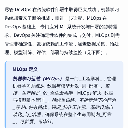
尽管 DevOps 在传统软件部署中取得巨大成功，机器学习
系统却带来了新的挑战，需进一步适配。MLOps 在
DevOps 基础上，专门应对 ML 系统开发与部署的独特需
求。DevOps 关注确定性软件的集成与交付，MLOps 则需
管理非确定性、数据依赖的工作流，涵盖数据采集、预处
理、模型训练、评估、部署与持续监控（见下图）。
MLOps 定义
机器学习运维（MLOps）
是一门_工程学科_，管理
机器学习系统从_数据与模型开发_到_部署_、
监
控
、
生产维护_的_全生命周期
。MLOps 解决_数据
与模型版本管理_、
持续重训练
、
不确定性下的行为
_等 ML 特有挑战，强调_协作工作流
、
基础设施自
动化_与_治理
，确保系统在整个生命周期内_可靠
_、
可扩展
、
可审计
。