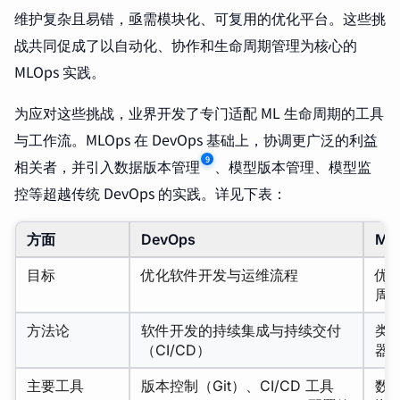
维护复杂且易错，亟需模块化、可复用的优化平台。这些挑
战共同促成了以自动化、协作和生命周期管理为核心的
MLOps 实践。
为应对这些挑战，业界开发了专门适配 ML 生命周期的工具
与工作流。MLOps 在 DevOps 基础上，协调更广泛的利益
9
相关者，并引入数据版本管理
、模型版本管理、模型监
控等超越传统 DevOps 的实践。详见下表：
方面
DevOps
ML
目标
优化软件开发与运维流程
优
周
方法论
软件开发的持续集成与持续交付
类似
（CI/CD）
器
主要工具
版本控制（Git）、CI/CD 工具
数