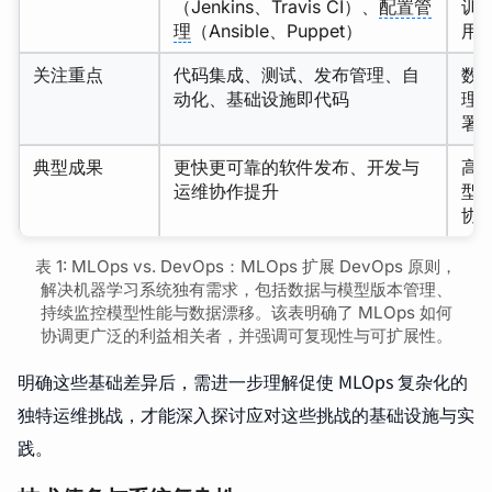
（Jenkins、Travis CI）、
配置管
训
理
（Ansible、Puppet）
用 
关注重点
代码集成、测试、发布管理、自
数
动化、基础设施即代码
理
署
典型成果
更快更可靠的软件发布、开发与
高效
运维协作提升
型
协
表 1: MLOps vs. DevOps：MLOps 扩展 DevOps 原则，
解决机器学习系统独有需求，包括数据与模型版本管理、
持续监控模型性能与数据漂移。该表明确了 MLOps 如何
协调更广泛的利益相关者，并强调可复现性与可扩展性。
明确这些基础差异后，需进一步理解促使 MLOps 复杂化的
独特运维挑战，才能深入探讨应对这些挑战的基础设施与实
践。