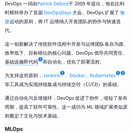
DevOps 一词由
Patrick Debois
于 2009 年提出，他在比利
时根特举办了首届
DevOpsDays
大会。DevOps 扩展了
敏
捷
运动的原则，将 IT 运维纳入开发团队的协作与快速迭
代。
这一创新解决了传统软件流程中开发与运维团队各自为政、
效率低下、目标错位的核心问题。DevOps 倡导共同责任、
3
基础设施即代码
和自动化，优化了部署流程。
4
5
6
为支持这些原则，
Jenkins
、
Docker
、
Kubernetes
等工具成为实现持续集成与持续交付（CI/CD）的基础。
通过自动化与反馈循环，DevOps 促进了协作，缩短了发布
周期，提高了软件可靠性。这一成功为 ML 领域扩展类似原
则奠定了文化与技术基础。
MLOps