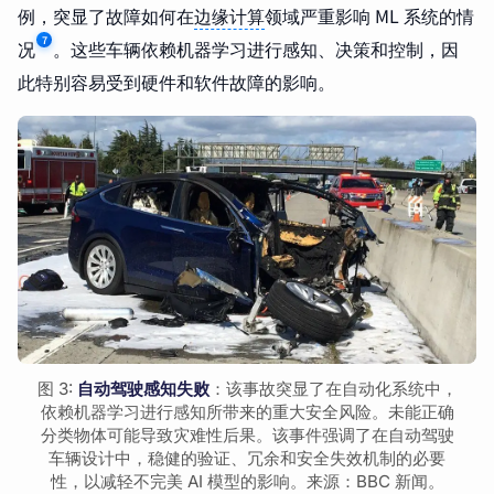
例，突显了故障如何在
边缘计算
领域严重影响 ML 系统的情
7
况
。这些车辆依赖机器学习进行感知、决策和控制，因
此特别容易受到硬件和软件故障的影响。
图 3:
自动驾驶感知失败
：该事故突显了在自动化系统中，
依赖机器学习进行感知所带来的重大安全风险。未能正确
分类物体可能导致灾难性后果。该事件强调了在自动驾驶
车辆设计中，稳健的验证、冗余和安全失效机制的必要
性，以减轻不完美 AI 模型的影响。来源：BBC 新闻。