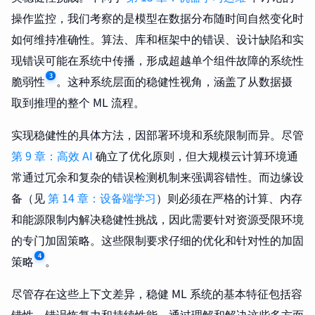
操作监控，我们考察的是模型在数据分布随时间自然变化时
如何维持准确性。算法、库和框架中的错误、设计缺陷和实
现错误可能在系统中传播，形成超越单个组件故障的系统性
3
脆弱性
。这种系统层面的稳健性视角，涵盖了从数据摄
取到推理的整个 ML 流程。
实现稳健性的具体方法，因部署环境和系统限制而异。尽管
第 9 章：高效 AI
确立了优化原则，但大规模云计算环境通
常通过冗余和复杂的错误检测机制来强调容错性。而边缘设
备（见
第 14 章：设备端学习
）则必须在严格的计算、内存
和能源限制内解决稳健性挑战，因此需要针对资源受限环境
的专门加固策略。这些限制要求仔细的优化和针对性的加固
4
策略
。
尽管存在这些上下文差异，稳健 ML 系统的基本特征包括容
错性、错误恢复力和持续性能。通过理解和解决这些多方面