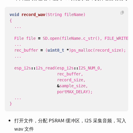
void
record_wav
(
String
fileName
)
{
...
File
file
=
SD
.
open
(
fileName
.
c_str
(),
FILE_WRITE
);
...
rec_buffer
=
(
uint8_t
*
)
ps_malloc
(
record_size
);
...
esp_i2s
::
i2s_read
(
esp_i2s
::
I2S_NUM_0
,
rec_buffer
,
record_size
,
&
sample_size
,
portMAX_DELAY
);
...
}
打开文件，分配 PSRAM 缓冲区，I2S 采集音频，写入
wav 文件