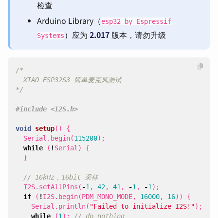
检查
Arduino Library（
esp32 by Espressif
）应为
2.017
版本，请勿升级
Systems
*/
#include
<I2S.h>
void
setup
()
{
Serial
.
begin
(
115200
);
while
(
!
Serial
)
{
}
I2S
.
setAllPins
(
-
1
,
42
,
41
,
-
1
,
-
1
);
if
(
!
I2S
.
begin
(
PDM_MONO_MODE
,
16000
,
16
))
{
Serial
.
println
(
"Failed to initialize I2S!"
);
while
(
1
);