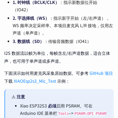
1. 时钟线（BCLK/CLK）
：指示新数据位开始
（IO42）
2. 字选择线（WS）
：指示新字开始（左/右声道），
WS 频率决定采样率。本项目麦克风 L/R 接地，仅用左
声道（单声道）。
3. 数据线（SD）
：传输音频数据（IO41）
I2S 数据流以帧为单位，每帧含左/右声道数据，适合立体
声，也可用于单声道或多声道。
下面演示如何用麦克风采集原始数据。可参考
GitHub 项目
下载
XIAOEsp2s3_Mic_Test
示例：
⚠️
注意
Xiao ESP32S3
必须
启用 PSRAM。可在
Arduino IDE 菜单栏
–>
Tools
PSRAM:OPI PSRAM