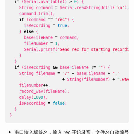
if
(
Serial
.
available
()
>
0
)
{
String
command
=
Serial
.
readStringUntil
(
'\n'
);
command
.
trim
();
if
(
command
==
"rec"
)
{
isRecording
=
true
;
}
else
{
baseFileName
=
command
;
fileNumber
=
1
;
Serial
.
printf
(
"Send rec for starting recording
}
}
if
(
isRecording
&&
baseFileName
!=
""
)
{
String
fileName
=
"/"
+
baseFileName
+
"."
+
String
(
fileNumber
)
+
".wav"
;
fileNumber
++
;
record_wav
(
fileName
);
delay
(
1000
);
isRecording
=
false
;
}
}
串口输入标签名，输入 rec 开始录音，文件名自动编号