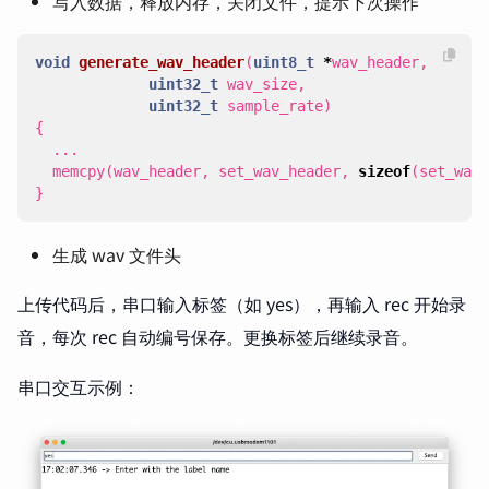
写入数据，释放内存，关闭文件，提示下次操作
void
generate_wav_header
(
uint8_t
*
wav_header
,
uint32_t
wav_size
,
uint32_t
sample_rate
)
{
...
memcpy
(
wav_header
,
set_wav_header
,
sizeof
(
set_wav_
}
生成 wav 文件头
上传代码后，串口输入标签（如 yes），再输入 rec 开始录
音，每次 rec 自动编号保存。更换标签后继续录音。
串口交互示例：