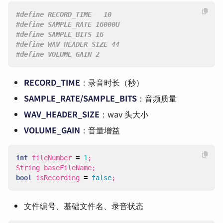
#define VOLUME_GAIN 2
RECORD_TIME
：录音时长（秒）
SAMPLE_RATE/SAMPLE_BITS
：音频质量
WAV_HEADER_SIZE
：wav 头大小
VOLUME_GAIN
：音量增益
int
fileNumber
=
1
;
String
baseFileName
;
bool
isRecording
=
false
;
文件编号、基础文件名、录音状态