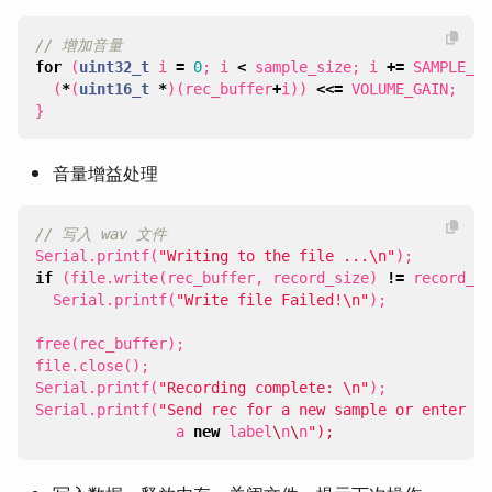
for
(
uint32_t
i
=
0
;
i
<
sample_size
;
i
+=
SAMPLE_BI
(
*
(
uint16_t
*
)(
rec_buffer
+
i
))
<<=
VOLUME_GAIN
;
}
音量增益处理
Serial
.
printf
(
"Writing to the file ...
\n
"
);
if
(
file
.
write
(
rec_buffer
,
record_size
)
!=
record_si
Serial
.
printf
(
"Write file Failed!
\n
"
);
free
(
rec_buffer
);
file
.
close
();
Serial
.
printf
(
"Recording complete: 
\n
"
);
Serial
.
printf
(
"Send rec for a new sample or enter
a
new
label
\
n
\
n
");