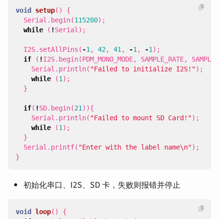
void
setup
()
{
Serial
.
begin
(
115200
);
while
(
!
Serial
);
I2S
.
setAllPins
(
-
1
,
42
,
41
,
-
1
,
-
1
);
if
(
!
I2S
.
begin
(
PDM_MONO_MODE
,
SAMPLE_RATE
,
SAMPLE_
Serial
.
println
(
"Failed to initialize I2S!"
);
while
(
1
);
}
if
(
!
SD
.
begin
(
21
)){
Serial
.
println
(
"Failed to mount SD Card!"
);
while
(
1
);
}
Serial
.
printf
(
"Enter with the label name
\n
"
);
}
初始化串口、I2S、SD 卡，失败则报错并停止
void
loop
()
{