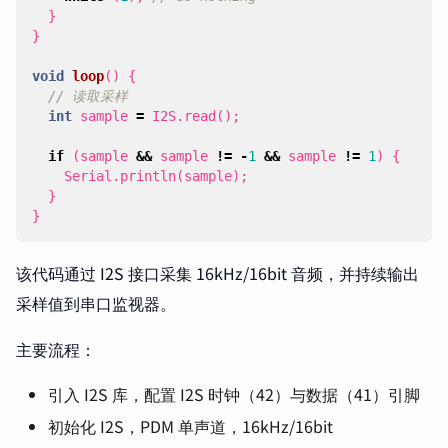
}
}
void
loop
()
{
int
sample
=
I2S
.
read
();
if
(
sample
&&
sample
!=
-
1
&&
sample
!=
1
)
{
Serial
.
println
(
sample
);
}
}
该代码通过 I2S 接口采集 16kHz/16bit 音频，并持续输出
采样值到串口监视器。
主要流程：
引入 I2S 库，配置 I2S 时钟（42）与数据（41）引脚
初始化 I2S，PDM 单声道，16kHz/16bit