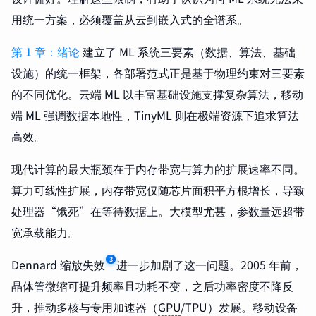
用统一方案，必须覆盖从云到嵌入式的全谱系。
第 1 章：绪论
建立了 ML 系统三要素（数据、算法、基础
设施）的统一框架，各部署范式正是基于物理约束对三要素
的不同优化。云端 ML 以丰富基础设施支撑复杂算法，移动
端 ML 强调数据本地性，TinyML 则在极端资源下追求算法
高效。
现代计算的最大瓶颈在于内存带宽与算力的扩展速率不同。
算力可线性扩展，内存带宽仅随芯片面积平方根增长，导致
处理器“饿死”在等待数据上。大模型尤甚，参数量远超带
宽承载能力。
3
Dennard 缩放失效
进一步加剧了这一问题。2005 年前，
晶体管微缩可提升频率且功耗不变，之后功率密度不降反
升，推动多核与专用加速器（
GPU
/TPU）发展。移动设备