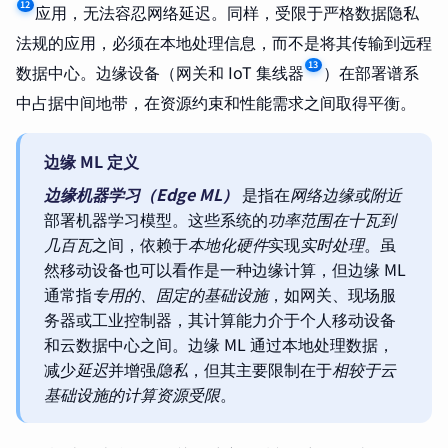
12
应用，无法容忍网络延迟。同样，受限于严格数据隐私
法规的应用，必须在本地处理信息，而不是将其传输到远程
13
数据中心。边缘设备（网关和 IoT 集线器
）在部署谱系
中占据中间地带，在资源约束和性能需求之间取得平衡。
边缘 ML 定义
边缘机器学习（Edge ML）
是指在
网络边缘或附近
部署机器学习模型。这些系统的
功率范围在十瓦到
几百瓦
之间，依赖于
本地化硬件
实现
实时处理
。虽
然移动设备也可以看作是一种边缘计算，但边缘 ML
通常指
专用的、固定的基础设施
，如网关、现场服
务器或工业控制器，其计算能力介于个人移动设备
和云数据中心之间。边缘 ML 通过本地处理数据，
减少
延迟
并增强
隐私
，但其主要限制在于
相较于云
基础设施的计算资源受限
。