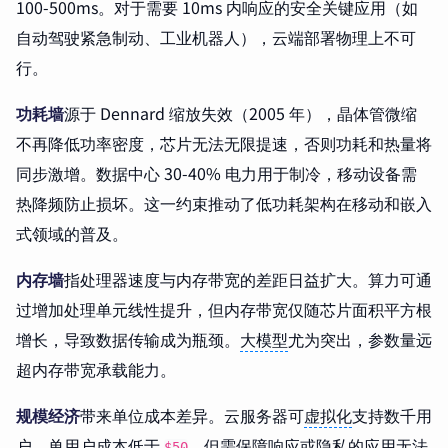
100-500ms。对于需要 10ms 内响应的安全关键应用（如
自动驾驶紧急制动、工业机器人），云端部署物理上不可
行。
功耗墙
源于 Dennard 缩放失效（2005 年），晶体管微缩
不再降低功率密度，芯片无法无限提速，否则功耗和热量将
同步激增。数据中心 30-40% 电力用于制冷，移动设备需
热降频防止损坏。这一约束推动了低功耗架构在移动和嵌入
式领域的普及。
内存墙
指处理器速度与内存带宽的差距日益扩大。算力可通
过增加处理单元线性提升，但内存带宽仅随芯片面积平方根
增长，导致数据传输成为瓶颈。
大模型
尤为突出，参数量远
超内存带宽承载能力。
规模经济
带来单位成本差异。云服务器可
虚拟化
支持数千用
户，单用户成本低于
。但需保障响应或隐私的应用无法
$50