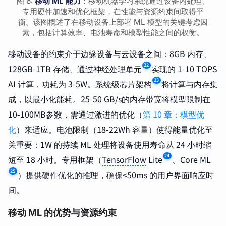
图 6:
移动 ML 能力
：移动机器学习系统通过设备内处理、
专用硬件加速和优化框架，在性能与资源约束间取得平
衡。该图概述了在移动设备上部署 ML 模型的关键考虑因
素，包括计算效率、电池寿命和模型性能之间的权衡。
移动设备的约束介于边缘设备与云设备之间：8GB 内存、
22
128GB-1TB 存储、通过神经处理单元
实现的 1-10 TOPS
23
AI 计算，功耗为 3-5W。系统级芯片架构
将计算与内存集
成，以最小化能耗。25-50 GB/s的内存带宽将模型限制在
10-100MB参数，需通过激进的优化（
第 10 章：模型优
化
）来适应。电池限制（18-22Wh 容量）使得能量优化至
关重要：1W 的持续 ML 处理将设备使用寿命从 24 小时缩
24
短至 18 小时。专用框架（
TensorFlow
Lite
、Core ML
25
）提供硬件优化的推理，确保<50ms 的用户界面响应时
间。
移动 ML 的优势与资源约束