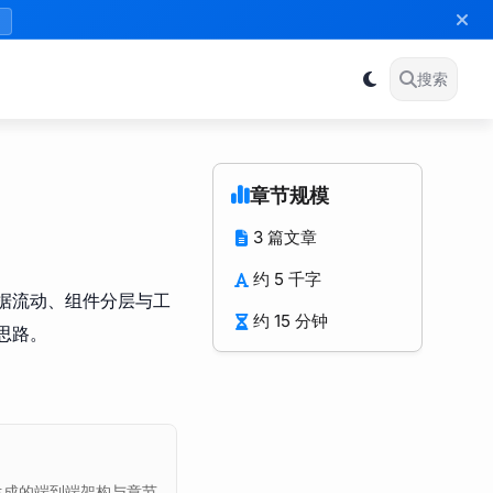
》
搜索
章节规模
3 篇文章
约 5 千字
据流动、组件分层与工
约 15 分钟
思路。
生成的端到端架构与章节