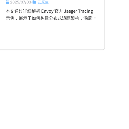
2025/07/03
云原生
•
本文通过详细解析 Envoy 官方 Jaeger Tracing
示例，展示了如何构建分布式追踪架构，涵盖架
构设计、文件配置及运行流程，帮助读者深入理
解服务网格中的追踪上下文传播与数据可视化。