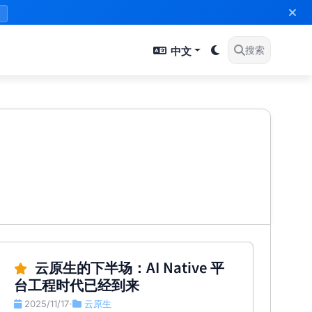
》
中文
搜索
云原生的下半场：AI Native 平
台工程时代已经到来
2025/11/17
云原生
•