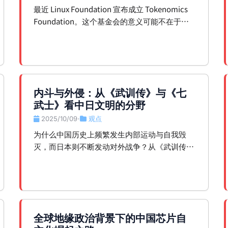
最近 Linux Foundation 宣布成立 Tokenomics
Foundation。这个基金会的意义可能不在于它
会不会定义新的标准，而在于它隐含承认了一件
事：Token 已经开始成为一种资源，就像 CPU
在云时代那样。
内斗与外侵：从《武训传》与《七
武士》看中日文明的分野
2025/10/09
观点
•
为什么中国历史上频繁发生内部运动与自我毁
灭，而日本则不断发动对外战争？从《武训传》
和《七武士》两部电影的时代对照，看中日文明
的深层动能差异。
全球地缘政治背景下的中国芯片自