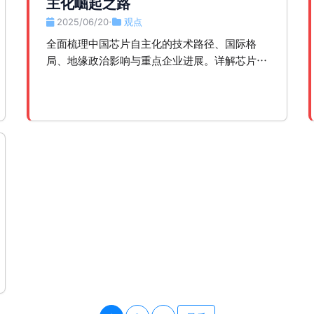
主化崛起之路
2025/06/20
观点
•
全面梳理中国芯片自主化的技术路径、国际格
局、地缘政治影响与重点企业进展。详解芯片分
类、全球产业链现状，中美科技博弈下国产厂商
的突围与风险分析。