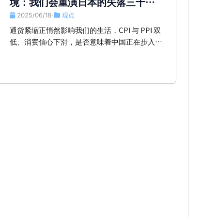
境：我们会重演日本的失落三十年
吗？
2025/06/18
观点
•
通货紧缩正悄然影响我们的生活，CPI 与 PPI 双
低、消费信心下滑，是否意味着中国正在步入类
似日本的’失落三十年’？本文借用《小岛经济
学》的视角，探讨中国通缩的成因、后果与应对
策略。