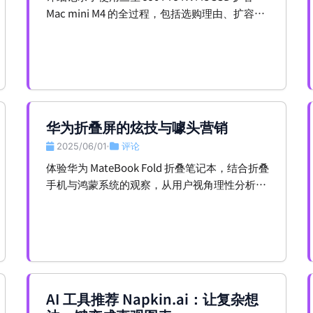
Mac mini M4 的全过程，包括选购理由、扩容方
案、性能对比、开发环境搭建、兼容性迁移、日
常开发体验与扩展坞使用心得。文章还分享了实
际测试数据和花费明细，为开发者和办公用户提
供了高性价比桌面主机的实用参考。
华为折叠屏的炫技与噱头营销
2025/06/01
评论
•
体验华为 MateBook Fold 折叠笔记本，结合折叠
手机与鸿蒙系统的观察，从用户视角理性分析华
为高端折叠产品背后的技术创新与市场策略。
AI 工具推荐 Napkin.ai：让复杂想