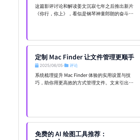
这篇影评讨论和解读姜文沉寂七年之后推出新片
《你行，你上》，看似是钢琴神童郎朗的奋斗
史，实则是一场关于父权、教育焦虑、文化身份
的集体隐喻。
定制 Mac Finder 让文件管理更顺手
2025/06/05
评论
•
系统梳理提升 Mac Finder 体验的实用设置与技
巧，助你用更高效的方式管理文件。文末引出进
阶选择 Path Finder。
免费的 AI 绘图工具推荐：