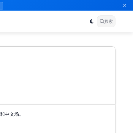
》
搜索
文场和中文场。