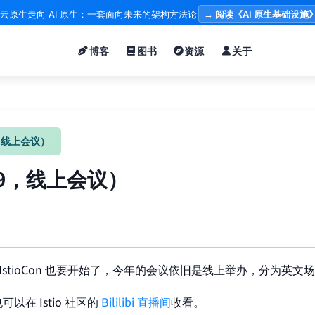
云原生走向 AI 原生：一套面向未来的架构方法论
→ 阅读《AI 原生基础设施
博客
图书
资源
关于
29，线上会议）
5-29，线上会议）
届 IstioCon 也要开始了，今年的会议依旧是线上举办，分为英
在 Istio 社区的
Bililibi 直播间
收看。