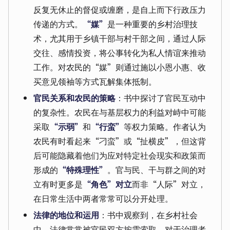
反复无休止的督促或缠磨，是自上而下行政压力
传递的方式。
“媒”
是一种重要的乡村治理技
术，尤其用于乡镇干部与村干部之间，通过人际
交往、感情投资，将公事转化为私人情谊来推动
工作。对农民的“媒”则通过施以小恩小惠、收
买意见领袖等方式瓦解集体抵制。
官民关系和农民的策略
：书中探讨了官民互动中
的复杂性。农民在与基层权力的利益对峙中可能
采取
“示弱”
和
“行蛮”
等权力策略。作者认为
农民有时看起来“刁蛮”或“扯横皮”，但这背
后可能隐藏着他们为应对特定社会现实和政策而
形成的
“特殊理性”
。官与民、干与群之间的对
立有时更多是
“角色”对立
而非“人际”对立，
在日常生活中两者常常可以分开处理。
法律的地位和运用
：书中观察到，在乡村社会
中，法律常常被官民双方按需索取。对于治理者