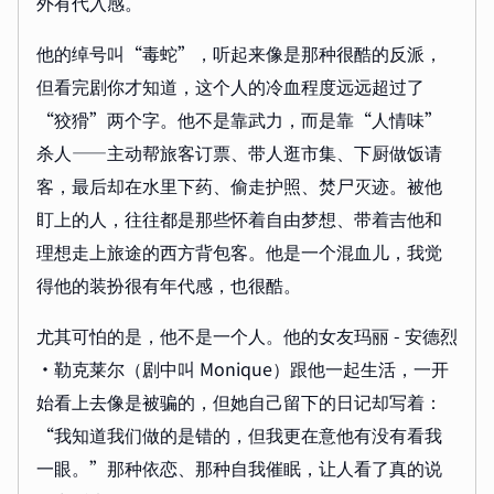
外有代入感。
他的绰号叫“毒蛇”，听起来像是那种很酷的反派，
但看完剧你才知道，这个人的冷血程度远远超过了
“狡猾”两个字。他不是靠武力，而是靠“人情味”
杀人——主动帮旅客订票、带人逛市集、下厨做饭请
客，最后却在水里下药、偷走护照、焚尸灭迹。被他
盯上的人，往往都是那些怀着自由梦想、带着吉他和
理想走上旅途的西方背包客。他是一个混血儿，我觉
得他的装扮很有年代感，也很酷。
尤其可怕的是，他不是一个人。他的女友玛丽 - 安德烈
·勒克莱尔（剧中叫 Monique）跟他一起生活，一开
始看上去像是被骗的，但她自己留下的日记却写着：
“我知道我们做的是错的，但我更在意他有没有看我
一眼。”那种依恋、那种自我催眠，让人看了真的说