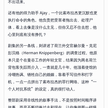
不出话来。
还有他的得力助手 Ajay，一个比索布拉杰更沉默也更
执行命令的角色。他负责把受害者拖出去、处理尸
体，看上去像是没什么主见，但你又忍不住去想，他
心里到底有没有挣扎？
剧集的另一条线，则讲述了荷兰外交官赫尔曼·克尼
彭贝格（Herman Knippenberg）的调查过程。他原
本只是个在曼谷工作的年轻文官，结果因为两名荷兰
背包客失踪而介入，一查就是几十年。他顶着使馆的
冷嘲热讽、牺牲自己的婚姻，靠着手写信件和打字
机，一点一点拼出了索布拉杰的罪行网络。这种“一
个人对抗系统”的设定，真的很打动人。
整部剧采用非线性的叙事手法，不是按照时间顺序讲
故事，而是不断切换过去和现在，让你像拼图一样慢