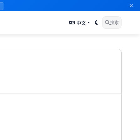
》
中文
搜索