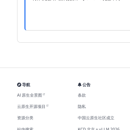
并深入解释 Agent 模式的运行机制与限制。
导航
公告
AI 原生全景图
条款
云原生开源项目
隐私
资源分类
中国云原生社区成立
站内搜索
KCD 北京 + vLLM 2026