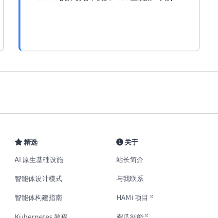
将其作为主力浏览器。本篇以开发者视角梳理它
的架构优势、工作流增强点、痛点与潜在方向。
精选
关于
AI 原生基础设施
站长简介
智能体设计模式
与我联系
智能体构建指南
HAMi 项目
Kubernetes 教程
密瓜智能