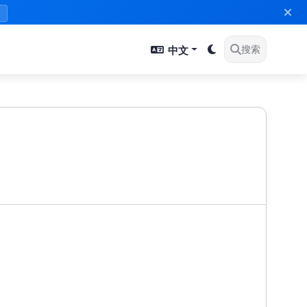
》
中文
搜索