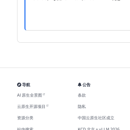
套个人 AI 基础设施。
导航
公告
AI 原生全景图
条款
云原生开源项目
隐私
资源分类
中国云原生社区成立
站内搜索
KCD 北京 + vLLM 2026