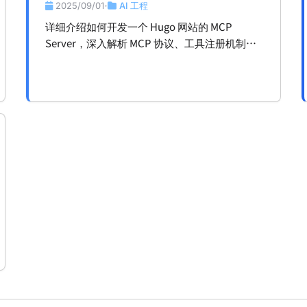
VS Code
2025/09/01
AI 工程
•
详细介绍如何开发一个 Hugo 网站的 MCP
Server，深入解析 MCP 协议、工具注册机制、
内容类型识别、智能 slug 生成等核心技术，并展
示与 VS Code 的集成方案。