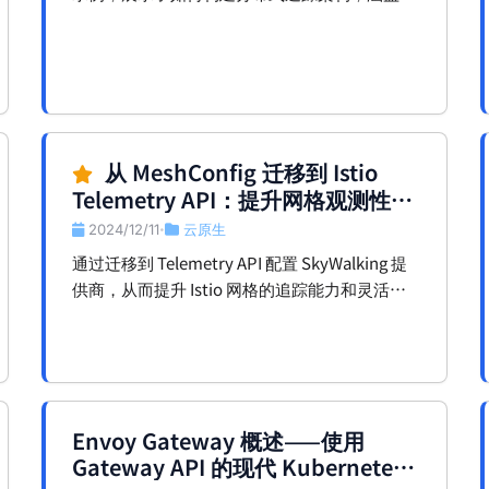
构设计、文件配置及运行流程，帮助读者深入理
解服务网格中的追踪上下文传播与数据可视化。
从 MeshConfig 迁移到 Istio
Telemetry API：提升网格观测性和
灵活性
2024/12/11
云原生
•
通过迁移到 Telemetry API 配置 SkyWalking 提
供商，从而提升 Istio 网格的追踪能力和灵活
性。
Envoy Gateway 概述——使用
Gateway API 的现代 Kubernetes