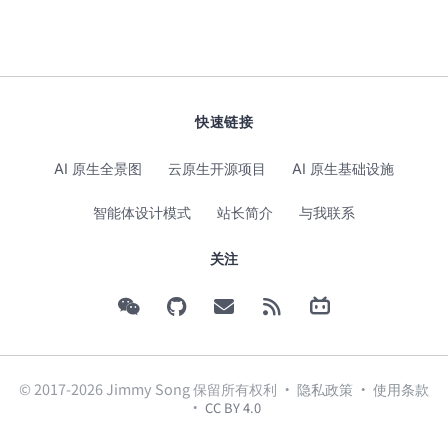
快速链接
AI 原生全景图
云原生开源项目
AI 原生基础设施
智能体设计模式
站长简介
与我联系
关注
© 2017-2026 Jimmy Song 保留所有权利 ·
隐私政策
·
使用条款
·
CC BY 4.0