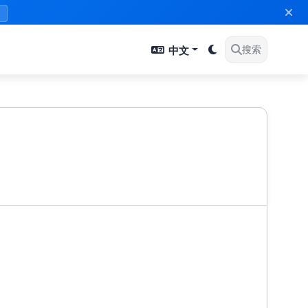
》
中文
搜索