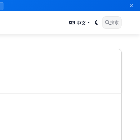
》
中文
搜索