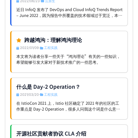
2022/06/23
云原生
•
近日 InfoQ 发布了 DevOps and Cloud InfoQ Trends Report
– June 2022，因为报告中所覆盖的技术领域过于宽泛，本文
仅仅是对这篇报告的一点个人解读。
跨越鸿沟：理解鸿沟理论
2022/01/09
工程实践
•
本文将为读者分享一些关于“鸿沟理论”有关的一些知识，
希望能够引发大家对于新技术推广的一些思考。
什么是 Day-2 Operation？
2021/03/20
工程实践
•
在 IstioCon 2021 上，Istio 社区确定了 2021 年的社区的工
作重点是 Day-2 Operation，很多人问我这个词是什么意
思。我查了下中文互联网上，没有对这个词的解释，我在网
上找到了一些解释，我发现大部分文章的源头都指向了这篇
Defining Day-2 Operations。因此，在此我将问翻译一下，
同时再加上一些我自己的见解。
开源社区贡献者协议 CLA 介绍