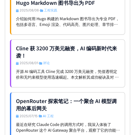
Hugo Markdown 图书导出为 PDF
2025/08/06
工程实践
•
介绍如何用 Hugo 构建的 Markdown 图书导出为专业 PDF，
包括多语言、Emoji 渲染、代码高亮、图片处理、章节排
序、封面自定义等关键技术，并简述 PDF Book Exporter 的
架构与使用方法，适用于技术文档和电子书出版。
Cline 获 3200 万美元融资，AI 编码新时代来
袭！
2025/08/01
评论
•
开源 AI 编码工具 Cline 完成 3200 万美元融资，凭借透明定
价和无约束模型使用迅速崛起。本文解析其成功秘诀及对 AI
编码行业的深远影响。
OpenRouter 探索笔记：一个聚合 AI 模型调
用的幕后网关
2025/07/15
AI 工程
•
最近在研究 Claude Code 的调用方式时，我深入体验了
OpenRouter 这个 AI Gateway 聚合平台，观察了它的功能、