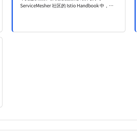
ServiceMesher 社区的 Istio Handbook 中，其
他章节仍在编纂中。